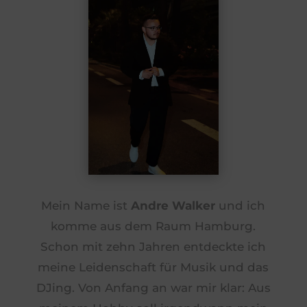
Mein Name ist
Andre Walker
und ich
komme aus dem Raum Hamburg.
Schon mit zehn Jahren entdeckte ich
meine Leidenschaft für Musik und das
DJing. Von Anfang an war mir klar: Aus