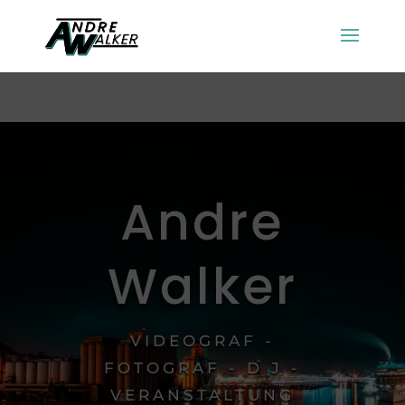
Andre
Walker
VIDEOGRAF -
FOTOGRAF - D J -
VERANSTALTUNG