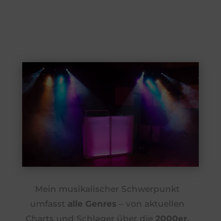
Mein musikalischer Schwerpunkt
umfasst
alle Genres
– von aktuellen
Charts und Schlager über die
2000er,