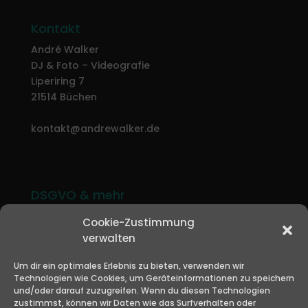
Kontakt
André Walker
DJ & Foto – Videografie
Liperiring 7
21514 Büchen
kontakt@andrewalker.de
DSGVO & mehr
Impressum
Cookie-Zustimmung
Datenschutzerklärung
verwalten
Kontakt
Um dir ein optimales Erlebnis zu bieten, verwenden wir
Cookie-Richtlinie (EU)
Technologien wie Cookies, um Geräteinformationen zu speichern
und/oder darauf zuzugreifen. Wenn du diesen Technologien
zustimmst, können wir Daten wie das Surfverhalten oder