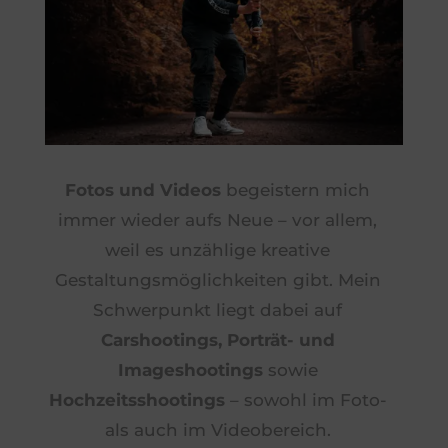
Fotos und Videos
begeistern mich
immer wieder aufs Neue – vor allem,
weil es unzählige kreative
Gestaltungsmöglichkeiten gibt. Mein
Schwerpunkt liegt dabei auf
Carshootings, Porträt- und
Imageshootings
sowie
Hochzeitsshootings
– sowohl im Foto-
als auch im Videobereich.